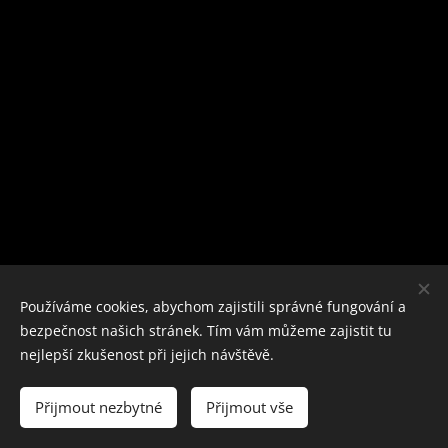
Používáme cookies, abychom zajistili správné fungování a
Musica animata z.s.
, Mládežnická 980/8, 674 01 TŘEBÍČ, Ing.
bezpečnost našich stránek. Tím vám můžeme zajistit tu
Karel Tomek, 604 213 248, tomek@animata.cz
nejlepší zkušenost při jejich návštěvě.
IČ: 70818827, Číslo účtu: 1472883379/0800, Datová schránka:
9y5iig
Přijmout nezbytné
Přijmout vše
SALUTARIS - pro členy sboru i orchestru
Cookies